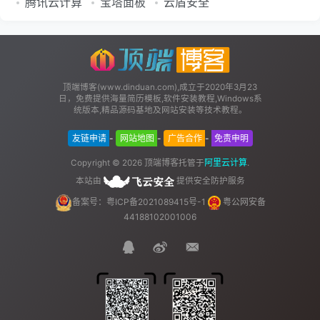
腾讯云计算
宝塔面板
云盾安全
顶端博客(www.dinduan.com),成立于2020年3月23
日，免费提供海量简历模板,软件安装教程,Windows系
统版本,精品源码基地及网站安装等技术教程。
友链申请
-
网站地图
-
广告合作
-
免责申明
顶端博客
阿里云计算
Copyright © 2026
托管于
.
本站由
提供安全防护服务
备案号：粤ICP备2021089415号-1
粤公网安备
44188102001006