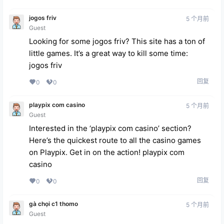
jogos friv
5 个月前
Guest
Looking for some jogos friv? This site has a ton of
little games. It’s a great way to kill some time:
jogos friv
回复
0
0
playpix com casino
5 个月前
Guest
Interested in the ‘playpix com casino’ section?
Here’s the quickest route to all the casino games
on Playpix. Get in on the action!
playpix com
casino
回复
0
0
gà chọi c1 thomo
5 个月前
Guest