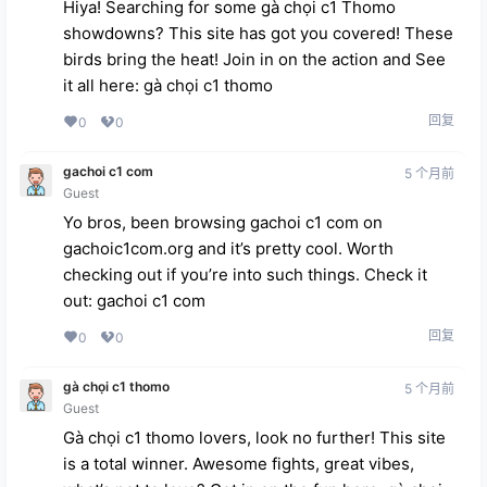
Hiya! Searching for some gà chọi c1 Thomo
showdowns? This site has got you covered! These
birds bring the heat! Join in on the action and See
it all here:
gà chọi c1 thomo
回复
0
0
gachoi c1 com
5 个月前
Guest
Yo bros, been browsing gachoi c1 com on
gachoic1com.org and it’s pretty cool. Worth
checking out if you’re into such things. Check it
out:
gachoi c1 com
回复
0
0
gà chọi c1 thomo
5 个月前
Guest
Gà chọi c1 thomo lovers, look no further! This site
is a total winner. Awesome fights, great vibes,