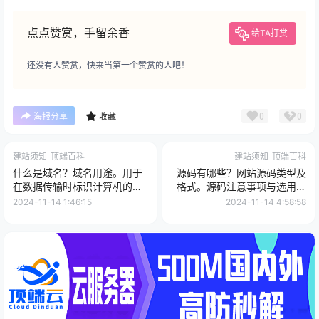
点点赞赏，手留余香
给TA打赏
还没有人赞赏，快来当第一个赞赏的人吧！
0
0
海报分享
收藏
建站须知
顶端百科
建站须知
顶端百科
什么是域名？域名用途。用于
源码有哪些？网站源码类型及
在数据传输时标识计算机的电
格式。源码注意事项与选用要
子方位。
求。
2024-11-14 1:46:15
2024-11-14 4:58:58