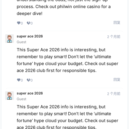
process. Check out
philwin online casino
for a
deeper dive!
回复
0
0
super ace 2026
2 个月前
Guest
This Super Ace 2026 info is interesting, but
remember to play smart! Don’t let the ‘ultimate
fortune’ hype cloud your budget. Check out
super
ace 2026 club
first for responsible tips.
回复
0
0
super ace 2026
2 个月前
Guest
This Super Ace 2026 info is interesting, but
remember to play smart! Don’t let the ‘ultimate
fortune’ hype cloud your budget. Check out
super
ace 2026 club
first for responsible tips.