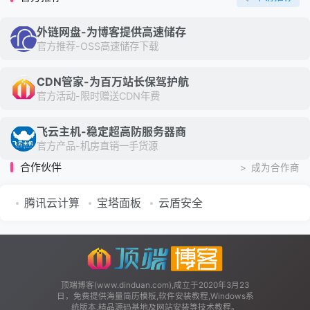
外链网盘-为博客提供高速储存
官方推荐-OSS高速储存下载
CDN管家-为百万站长保驾护航
官方活动-限时赠送CDN年费
飞云主机-稳定超高防服务器商
官方产品-机房直销一手货源
合作伙伴
>
成为合作商
腾讯云计算
宝塔面板
云盾安全
顶端博客(www.dinduan.com),成立于2020年3月23
日，免费提供海量简历模板,软件安装教程,Windows系
统版本,精品源码基地及网站安装等技术教程。