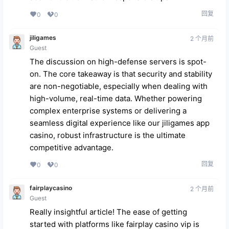
回复
0
0
jiligames
2 个月前
Guest
The discussion on high-defense servers is spot-
on. The core takeaway is that security and stability
are non-negotiable, especially when dealing with
high-volume, real-time data. Whether powering
complex enterprise systems or delivering a
seamless digital experience like our
jiligames app
casino
, robust infrastructure is the ultimate
competitive advantage.
回复
0
0
fairplaycasino
2 个月前
Guest
Really insightful article! The ease of getting
started with platforms like
fairplay casino vip
is