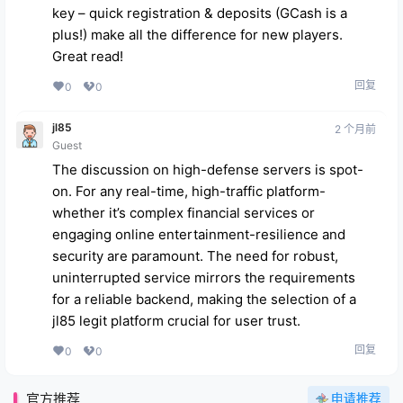
key – quick registration & deposits (GCash is a
plus!) make all the difference for new players.
Great read!
回复
0
0
jl85
2 个月前
Guest
The discussion on high-defense servers is spot-
on. For any real-time, high-traffic platform-
whether it’s complex financial services or
engaging online entertainment-resilience and
security are paramount. The need for robust,
uninterrupted service mirrors the requirements
for a reliable backend, making the selection of a
jl85 legit
platform crucial for user trust.
回复
0
0
官方推荐
申请推荐