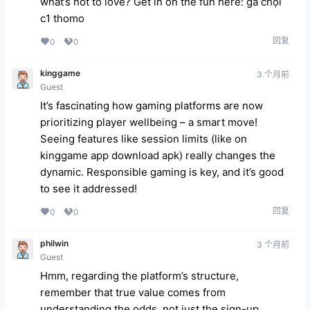
what’s not to love? Get in on the fun here:
gà chọi
c1 thomo
回复
0
0
kinggame
3 个月前
Guest
It’s fascinating how gaming platforms are now
prioritizing player wellbeing – a smart move!
Seeing features like session limits (like on
kinggame app download apk
) really changes the
dynamic. Responsible gaming is key, and it’s good
to see it addressed!
回复
0
0
philwin
3 个月前
Guest
Hmm, regarding the platform’s structure,
remember that true value comes from
understanding the odds, not just the sign-up