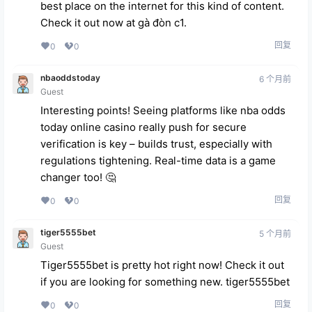
best place on the internet for this kind of content.
Check it out now at
gà đòn c1
.
回复
0
0
nbaoddstoday
6 个月前
Guest
Interesting points! Seeing platforms like
nba odds
today online casino
really push for secure
verification is key – builds trust, especially with
regulations tightening. Real-time data is a game
changer too! 🤔
回复
0
0
tiger5555bet
5 个月前
Guest
Tiger5555bet is pretty hot right now! Check it out
if you are looking for something new.
tiger5555bet
回复
0
0