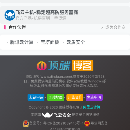
飞云主机-稳定超高防服务器商
官方产品-机房直销一手货源
合作伙伴
>
成为合作商
腾讯云计算
宝塔面板
云盾安全
顶端博客(www.dinduan.com),成立于2020年3月23
日，免费提供海量简历模板,软件安装教程,Windows系
统版本,精品源码基地及网站安装等技术教程。
友链申请
-
网站地图
-
广告合作
-
免责申明
顶端博客
阿里云计算
Copyright © 2026
托管于
.
本站由
提供安全防护服务
备案号：粤ICP备2021089415号-1
粤公网安备
44188102001006