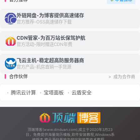
外链网盘-为博客提供高速储存
官方推荐-OSS高速储存下载
CDN管家-为百万站长保驾护航
官方活动-限时赠送CDN年费
飞云主机-稳定超高防服务器商
官方产品-机房直销一手货源
合作伙伴
>
成为合作商
腾讯云计算
宝塔面板
云盾安全
顶端博客(www.dinduan.com),成立于2020年3月23
日，免费提供海量简历模板,软件安装教程,Windows系
统版本,精品源码基地及网站安装等技术教程。