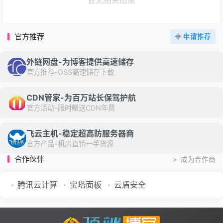
暂无相关结果
官方推荐
申请推荐
外链网盘-为博客提供高速储存
官方推荐-OSS高速储存下载
CDN管家-为百万站长保驾护航
官方活动-限时赠送CDN年费
飞云主机-稳定超高防服务器商
官方产品-机房直销一手货源
合作伙伴
>
成为合作商
腾讯云计算
宝塔面板
云盾安全