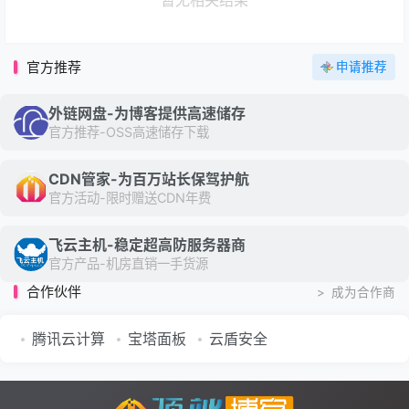
暂无相关结果
官方推荐
申请推荐
外链网盘-为博客提供高速储存
官方推荐-OSS高速储存下载
CDN管家-为百万站长保驾护航
官方活动-限时赠送CDN年费
飞云主机-稳定超高防服务器商
官方产品-机房直销一手货源
合作伙伴
>
成为合作商
腾讯云计算
宝塔面板
云盾安全