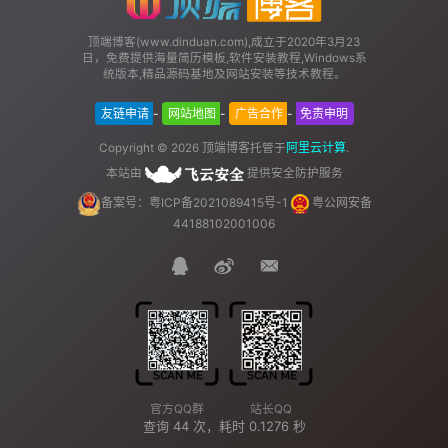
顶端博客(www.dinduan.com),成立于2020年3月23
日，免费提供海量简历模板,软件安装教程,Windows系
统版本,精品源码基地及网站安装等技术教程。
友链申请
-
网站地图
-
广告合作
-
免责申明
顶端博客
阿里云计算
Copyright © 2026
托管于
.
本站由
提供安全防护服务
备案号：粤ICP备2021089415号-1
粤公网安备
44188102001006
官方QQ群
站长QQ
查询 44 次，耗时 0.1276 秒