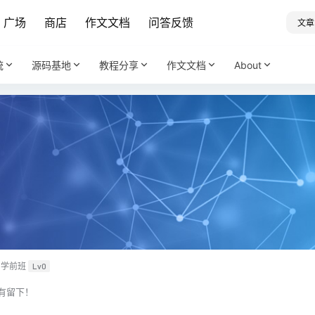
广场
商店
作文文档
问答反馈
文章
统
源码基地
教程分享
作文文档
About
学前班
Lv0
有留下！