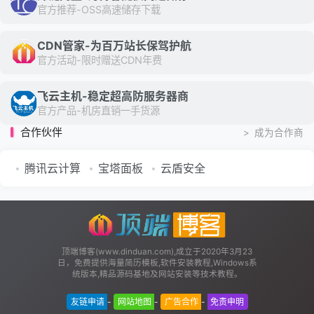
官方推荐-OSS高速储存下载
CDN管家-为百万站长保驾护航
官方活动-限时赠送CDN年费
飞云主机-稳定超高防服务器商
官方产品-机房直销一手货源
合作伙伴
>
成为合作商
腾讯云计算
宝塔面板
云盾安全
顶端博客(www.dinduan.com),成立于2020年3月23
日，免费提供海量简历模板,软件安装教程,Windows系
统版本,精品源码基地及网站安装等技术教程。
友链申请
-
网站地图
-
广告合作
-
免责申明