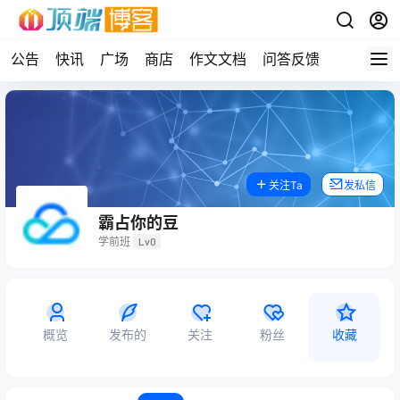
公告
快讯
广场
商店
作文文档
问答反馈
关注Ta
发私信
霸占你的豆
学前班
Lv0
概览
发布的
关注
粉丝
收藏